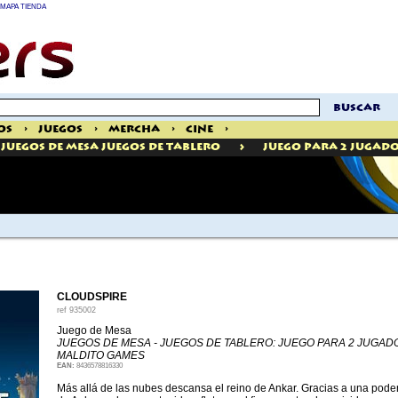
MAPA TIENDA
buscar
os
>
Juegos
>
Mercha
>
Cine
>
>
Juegos De Mesa Juegos De Tablero
Juego Para 2 Jugad
CLOUDSPIRE
ref
935002
Juego de Mesa
JUEGOS DE MESA - JUEGOS DE TABLERO: JUEGO PARA 2 JUGA
MALDITO GAMES
EAN:
8436578816330
Más allá de las nubes descansa el reino de Ankar. Gracias a una poder