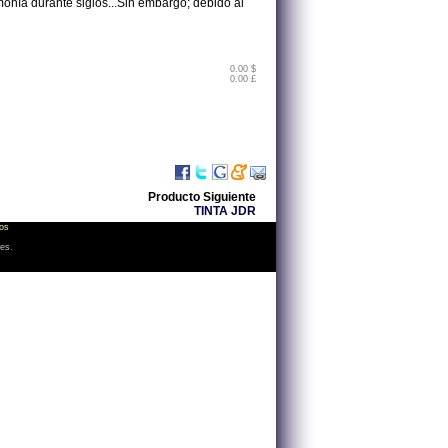
monía durante siglos...Sin embargo; debido al
0.00 $
0.00 £
Producto Siguiente
TINTA JDR
os
les.