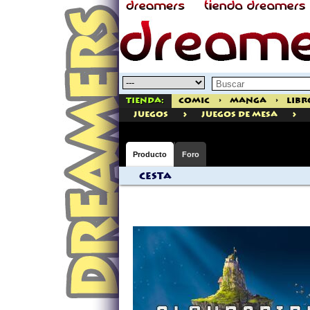
Tienda:
Comic
>
Manga
>
Libr
>
>
juegos
Juegos de Mesa
Producto
Foro
Cesta