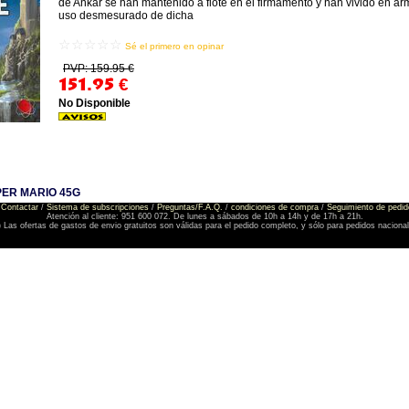
de Ankar se han mantenido a flote en el firmamento y han vivido en ar
uso desmesurado de dicha
☆☆☆☆☆
Sé el primero en opinar
PVP: 159.95 €
151.95
€
No Disponible
PER MARIO 45G
Contactar
/
Sistema de subscripciones
/
Preguntas/F.A.Q.
/
condiciones de compra
/
Seguimiento de pedid
Atención al cliente: 951 600 072. De lunes a sábados de 10h a 14h y de 17h a 21h.
) Las ofertas de gastos de envio gratuitos son válidas para el pedido completo, y sólo para pedidos naciona