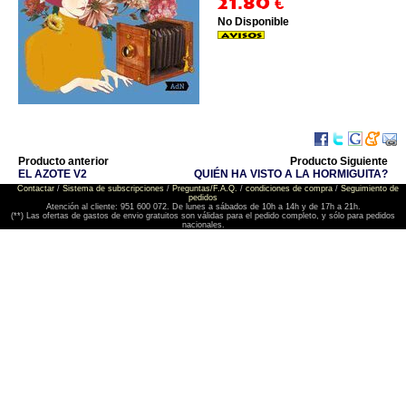
21.80
€
No Disponible
Producto anterior
Producto Siguiente
EL AZOTE V2
QUIÉN HA VISTO A LA HORMIGUITA?
Contactar
/
Sistema de subscripciones
/
Preguntas/F.A.Q.
/
condiciones de compra
/
Seguimiento de
pedidos
Atención al cliente: 951 600 072. De lunes a sábados de 10h a 14h y de 17h a 21h.
(**) Las ofertas de gastos de envio gratuitos son válidas para el pedido completo, y sólo para pedidos
nacionales.