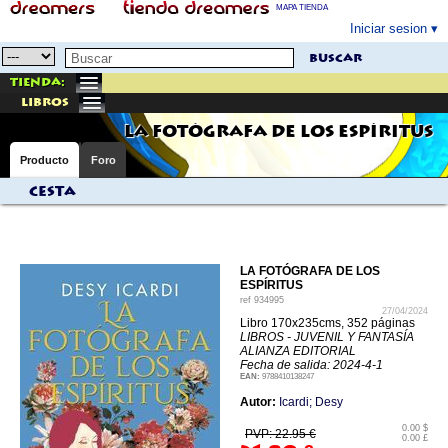
MAPA TIENDA
Iniciar sesion
buscar
Tienda:
libros
LA FOTÓGRAFA DE LOS ESPÍRITUS
Producto
Foro
Cesta
LA FOTÓGRAFA DE LOS
ESPÍRITUS
ref
934995
27/04/2024
Libro 170x235cms, 352 páginas
LIBROS - JUVENIL Y FANTASÍA
ALIANZA EDITORIAL
Fecha de salida: 2024-4-1
EAN:
9788410138247
Autor:
Icardi; Desy
0.00 $
PVP: 22.95 €
0.00 £