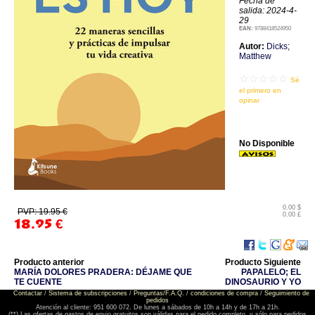
Fecha de
salida: 2024-4-
29
EAN:
9788418524950
Autor:
Dicks;
Matthew
☆☆☆☆☆
Sé
el primero en
opinar
No Disponible
0.00 $
PVP: 19.95 €
0.00 £
18.95
€
Producto anterior
Producto Siguiente
MARÍA DOLORES PRADERA: DÉJAME QUE
PAPALELO; EL
TE CUENTE
DINOSAURIO Y YO
Contactar
/
Sistema de subscripciones
/
Preguntas/F.A.Q.
/
condiciones de compra
/
Seguimiento de
pedidos
Atención al cliente: 951 600 072. De lunes a sábados de 10h a 14h y de 17h a 21h.
(**) Las ofertas de gastos de envio gratuitos son válidas para el pedido completo, y sólo para pedidos