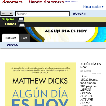
MAPA TIENDA
Iniciar sesion
buscar
Tienda:
libros
ALGÚN DÍA ES HOY
Producto
Foro
Cesta
ALGÚN DÍA ES
HOY
ref
934983
25/04/2024
Libro
150x230cms,
tapa blanda,
384 páginas
LIBROS -
LIBROS
GENERAL
KITSUNE
BOOKS