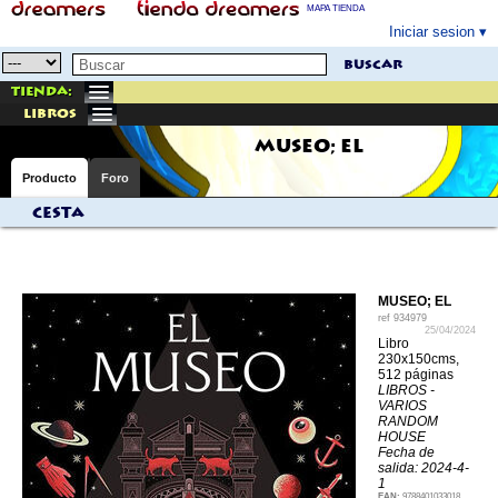
MAPA TIENDA
Iniciar sesion
buscar
Tienda:
libros
MUSEO; EL
Producto
Foro
Cesta
MUSEO; EL
ref
934979
25/04/2024
Libro
230x150cms,
512 páginas
LIBROS -
VARIOS
RANDOM
HOUSE
Fecha de
salida: 2024-4-
1
EAN:
9788401033018