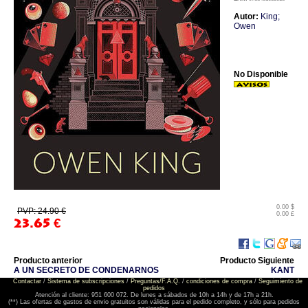
Autor:
King;
Owen
No Disponible
0.00 $
PVP: 24.90 €
0.00 £
23.65
€
Producto anterior
Producto Siguiente
A UN SECRETO DE CONDENARNOS
KANT
Contactar
/
Sistema de subscripciones
/
Preguntas/F.A.Q.
/
condiciones de compra
/
Seguimiento de
pedidos
Atención al cliente: 951 600 072. De lunes a sábados de 10h a 14h y de 17h a 21h.
(**) Las ofertas de gastos de envio gratuitos son válidas para el pedido completo, y sólo para pedidos