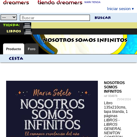
MAPA TIENDA
Iniciar sesion
buscar
Tienda:
libros
NOSOTROS SOMOS INFINITOS
Producto
Foro
Cesta
NOSOTROS
SOMOS
INFINITOS
ref
934976
25/04/2024
Libro
135x210cms,
tapa blanda, 1
páginas
LIBROS -
LIBROS
GENERAL
NEWTON