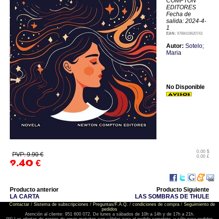
COMPTON
EDITORES
Fecha de
salida: 2024-4-
1
EAN:
9788419620743
Autor:
Sotelo;
Maria
No Disponible
0.00 $
PVP: 9.90 €
0.00 £
9.40
€
Producto anterior
Producto Siguiente
LA CARTA
LAS SOMBRAS DE THULE
Contactar
/
Sistema de subscripciones
/
Preguntas/F.A.Q.
/
condiciones de compra
/
Seguimiento de
pedidos
Atención al cliente: 951 600 072. De lunes a sábados de 10h a 14h y de 17h a 21h.