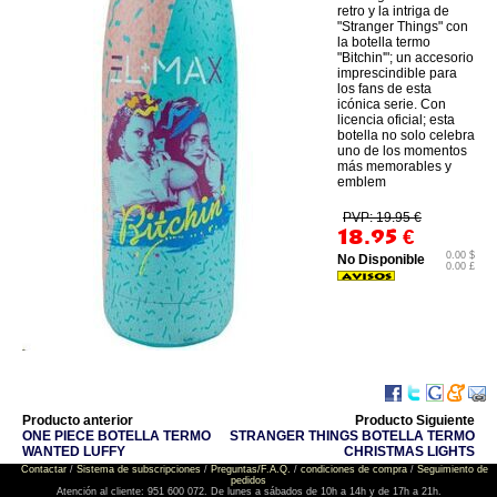
retro y la intriga de
"Stranger Things" con
la botella termo
"Bitchin'"; un accesorio
imprescindible para
los fans de esta
icónica serie. Con
licencia oficial; esta
botella no solo celebra
uno de los momentos
más memorables y
emblem
PVP: 19.95 €
18.95
€
0.00 $
No Disponible
0.00 £
Producto anterior
Producto Siguiente
ONE PIECE BOTELLA TERMO
STRANGER THINGS BOTELLA TERMO
WANTED LUFFY
CHRISTMAS LIGHTS
Contactar
/
Sistema de subscripciones
/
Preguntas/F.A.Q.
/
condiciones de compra
/
Seguimiento de
pedidos
Atención al cliente: 951 600 072. De lunes a sábados de 10h a 14h y de 17h a 21h.