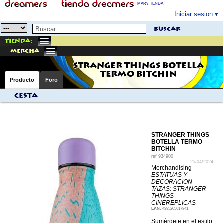
MAPA TIENDA
Iniciar sesion
buscar
Tienda:
mercha
STRANGER THINGS BOTELLA
TERMO BITCHIN
Producto
Foro
Cesta
STRANGER THINGS
BOTELLA TERMO
BITCHIN
ref
934900
25/04/2024
Merchandising
ESTATUAS Y
DECORACION -
TAZAS: STRANGER
THINGS
CINEREPLICAS
EAN:
4895205617841
Sumérgete en el estilo