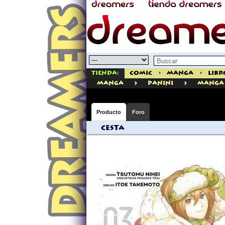
Tienda:
Comic
>
Manga
>
Libr
>
>
manga
PANINI
Manga 
Producto
Foro
Cesta