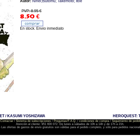
Autor:
Nihei;tsutomu; Takemoto; Itoe
PVP: 8.95 €
8.50
€
En stock. Envio inmediato
ET / KASUMI YOSHIZAWA
HEROQUEST: T
Contactar
/
Sistema de subscripciones
/
Preguntas/F.A.Q.
/
condiciones de compra
/
Seguimiento de pedid
Atención al cliente: 951 600 072. De lunes a sábados de 10h a 14h y de 17h a 21h.
) Las ofertas de gastos de envio gratuitos son válidas para el pedido completo, y sólo para pedidos naciona