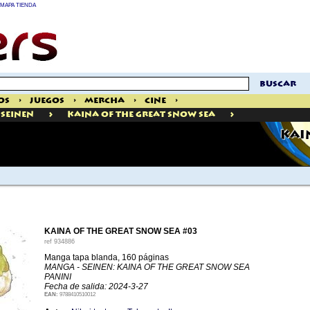
MAPA TIENDA
buscar
os
>
Juegos
>
Mercha
>
Cine
>
>
>
Seinen
Kaina Of The Great Snow Sea
KAI
KAINA OF THE GREAT SNOW SEA #03
ref
934886
Manga tapa blanda, 160 páginas
MANGA - SEINEN: KAINA OF THE GREAT SNOW SEA
PANINI
Fecha de salida: 2024-3-27
EAN:
9788410510012