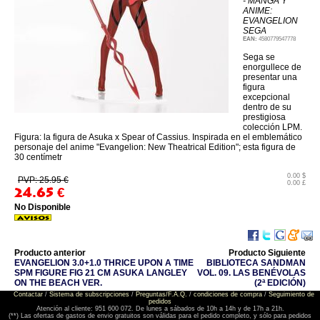
- MANGA Y
ANIME:
EVANGELION
SEGA
EAN:
4580779547778
Sega se
enorgullece de
presentar una
figura
excepcional
dentro de su
prestigiosa
colección LPM.
Figura: la figura de Asuka x Spear of Cassius. Inspirada en el emblemático
personaje del anime "Evangelion: New Theatrical Edition"; esta figura de
30 centímetr
0.00 $
PVP: 25.95 €
0.00 £
24.65
€
No Disponible
Producto anterior
Producto Siguiente
EVANGELION 3.0+1.0 THRICE UPON A TIME
BIBLIOTECA SANDMAN
SPM FIGURE FIG 21 CM ASUKA LANGLEY
VOL. 09. LAS BENÉVOLAS
ON THE BEACH VER.
(2ª EDICIÓN)
Contactar
/
Sistema de subscripciones
/
Preguntas/F.A.Q.
/
condiciones de compra
/
Seguimiento de
pedidos
Atención al cliente: 951 600 072. De lunes a sábados de 10h a 14h y de 17h a 21h.
(**) Las ofertas de gastos de envio gratuitos son válidas para el pedido completo, y sólo para pedidos