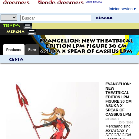
MAPA TIENDA
Iniciar sesion
buscar
Tienda:
mercha
EVANGELION: NEW THEATRICAL
EDITION LPM FIGURE 30 CM
Producto
Foro
ASUKA X SPEAR OF CASSIUS LPM
Cesta
EVANGELION:
NEW
THEATRICAL
EDITION LPM
FIGURE 30 CM
ASUKA X
SPEAR OF
CASSIUS LPM
ref
934877
25/04/2024
Merchandising
ESTATUAS Y
DECORACION