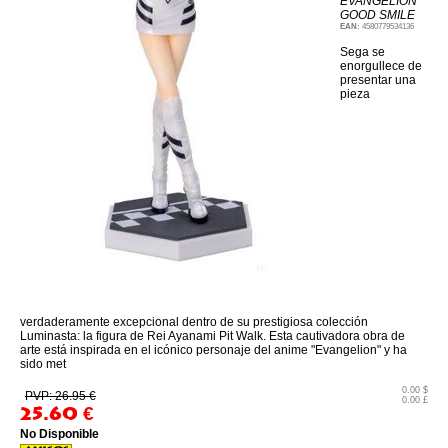
EVANGELION
GOOD SMILE
EAN:
4580779534136
Sega se
enorgullece de
presentar una
pieza
verdaderamente excepcional dentro de su prestigiosa colección
Luminasta: la figura de Rei Ayanami Pit Walk. Esta cautivadora obra de
arte está inspirada en el icónico personaje del anime "Evangelion" y ha
sido met
0.00 $
PVP: 26.95 €
0.00 £
25.60
€
No Disponible