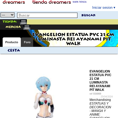
MAPA TIENDA
Iniciar sesion
buscar
Tienda:
mercha
EVANGELION ESTATUA PVC 21 CM
LUMINASTA REI AYANAMI PIT
Producto
Foro
WALK
Cesta
EVANGELION
ESTATUA PVC
21 CM
LUMINASTA
REI AYANAMI
PIT WALK
ref
934868
25/04/2024
Merchandising
ESTATUAS Y
DECORACION
- MANGA Y
ANIME: