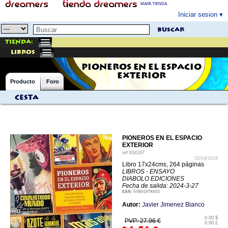
MAPA TIENDA
Iniciar sesion
buscar
Tienda:
libros
PIONEROS EN EL ESPACIO
EXTERIOR
Producto
Foro
Cesta
PIONEROS EN EL ESPACIO
EXTERIOR
ref
934187
02/04/2024
Libro 17x24cms, 264 páginas
LIBROS - ENSAYO
DIABOLO EDICIONES
Fecha de salida: 2024-3-27
EAN:
9788419790415
Autor:
Javier Jimenez Blanco
0.00 $
PVP: 27.96 €
0.00 £