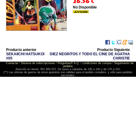
26.56
€
No Disponible
Producto anterior
Producto Siguiente
SEKAIICHI HATSUKOI
DIEZ NEGRITOS Y TODO EL CINE DE AGATHA
#05
CHRISTIE
Contactar
/
Sistema de subscripciones
/
Preguntas/F.A.Q.
/
condiciones de compra
/
Seguimiento de
pedidos
Atención al cliente: 951 600 072. De lunes a sábados de 10h a 14h y de 17h a 21h.
(**) Las ofertas de gastos de envio gratuitos son válidas para el pedido completo, y sólo para pedidos
nacionales.