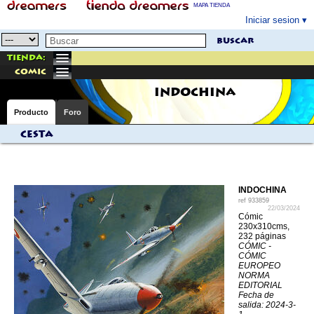
MAPA TIENDA
Iniciar sesion
buscar
Tienda:
comic
INDOCHINA
Producto
Foro
Cesta
INDOCHINA
ref
933859
22/03/2024
Cómic
230x310cms,
232 páginas
CÓMIC -
CÓMIC
EUROPEO
NORMA
EDITORIAL
Fecha de
salida: 2024-3-