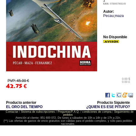
1
EAN:
9788467968149
Autor:
Pecau;maza
No Disponible
0.00 $
PVP: 45.00 €
0.00 £
42.75
€
Producto anterior
Producto Siguiente
EL ORO DEL TIEMPO
¿QUIEN ES ESE PITUFO?
Contactar
/
Sistema de subscripciones
/
Preguntas/F.A.Q.
/
condiciones de compra
/
Seguimiento de
pedidos
Atención al cliente: 951 600 072. De lunes a sábados de 10h a 14h y de 17h a 21h.
(**) Las ofertas de gastos de envio gratuitos son válidas para el pedido completo, y sólo para pedidos
nacionales.