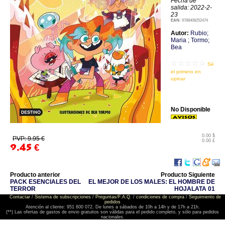
Fecha de
salida: 2022-2-
23
EAN:
9788408252474
Autor:
Rubio;
Maria ; Tormo;
Bea
☆☆☆☆☆
Sé
el primero en
opinar
No Disponible
0.00 $
PVP: 9.95 €
0.00 £
9.45
€
Producto anterior
Producto Siguiente
PACK ESENCIALES DEL
EL MEJOR DE LOS MALES: EL HOMBRE DE
TERROR
HOJALATA 01
Contactar
/
Sistema de subscripciones
/
Preguntas/F.A.Q.
/
condiciones de compra
/
Seguimiento de
pedidos
Atención al cliente: 951 600 072. De lunes a sábados de 10h a 14h y de 17h a 21h.
(**) Las ofertas de gastos de envio gratuitos son válidas para el pedido completo, y sólo para pedidos
nacionales.