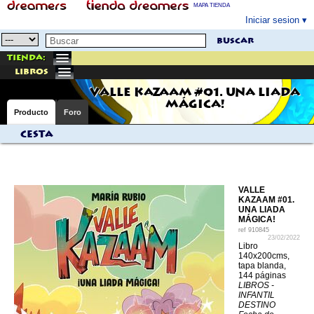
MAPA TIENDA
Iniciar sesion
buscar
Tienda:
libros
VALLE KAZAAM #01. UNA LIADA
MÁGICA!
Producto
Foro
Cesta
VALLE
KAZAAM #01.
UNA LIADA
MÁGICA!
ref
910845
23/02/2022
Libro
140x200cms,
tapa blanda,
144 páginas
LIBROS -
INFANTIL
DESTINO