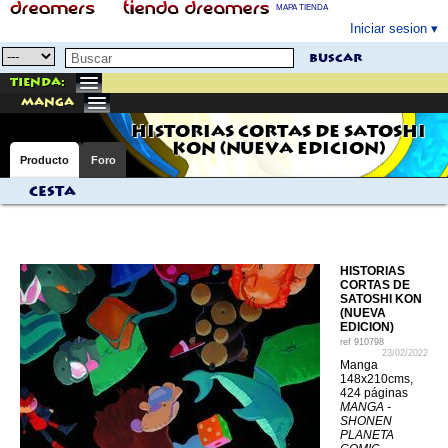
MAPA TIENDA
Iniciar sesion
buscar
Tienda:
manga
HISTORIAS CORTAS DE SATOSHI
KON (NUEVA EDICION)
Producto
Foro
Cesta
HISTORIAS
CORTAS DE
SATOSHI KON
(NUEVA
EDICION)
ref
910798
23/02/2022
Manga
148x210cms,
424 páginas
MANGA -
SHONEN
PLANETA