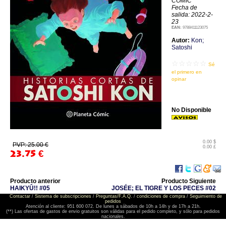
COMIC
Fecha de
salida: 2022-2-
23
EAN:
9788411123075
Autor:
Kon;
Satoshi
☆☆☆☆☆
Sé
el primero en
opinar
No Disponible
0.00 $
PVP: 25.00 €
0.00 £
23.75
€
Producto anterior
Producto Siguiente
HAIKYÛ!! #05
JOSÉE; EL TIGRE Y LOS PECES #02
Contactar
/
Sistema de subscripciones
/
Preguntas/F.A.Q.
/
condiciones de compra
/
Seguimiento de
pedidos
Atención al cliente: 951 600 072. De lunes a sábados de 10h a 14h y de 17h a 21h.
(**) Las ofertas de gastos de envio gratuitos son válidas para el pedido completo, y sólo para pedidos
nacionales.