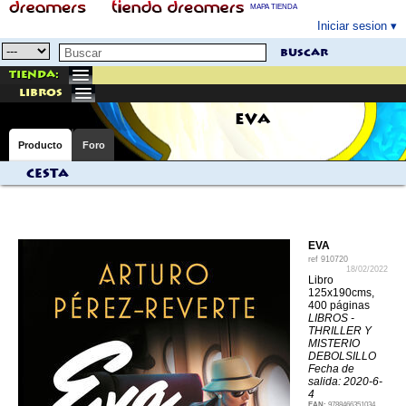
MAPA TIENDA
Iniciar sesion
buscar
Tienda:
libros
EVA
Producto
Foro
Cesta
EVA
ref
910720
18/02/2022
Libro
125x190cms,
400 páginas
LIBROS -
THRILLER Y
MISTERIO
DEBOLSILLO
Fecha de
salida: 2020-6-
4
EAN:
9788466351034