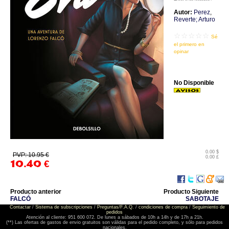
Autor:
Perez
,
Reverte; Arturo
☆☆☆☆☆
Sé
el primero en
opinar
No Disponible
0.00 $
PVP: 10.95 €
0.00 £
10.40
€
Producto anterior
Producto Siguiente
FALCÓ
SABOTAJE
Contactar
/
Sistema de subscripciones
/
Preguntas/F.A.Q.
/
condiciones de compra
/
Seguimiento de
pedidos
Atención al cliente: 951 600 072. De lunes a sábados de 10h a 14h y de 17h a 21h.
(**) Las ofertas de gastos de envio gratuitos son válidas para el pedido completo, y sólo para pedidos
nacionales.