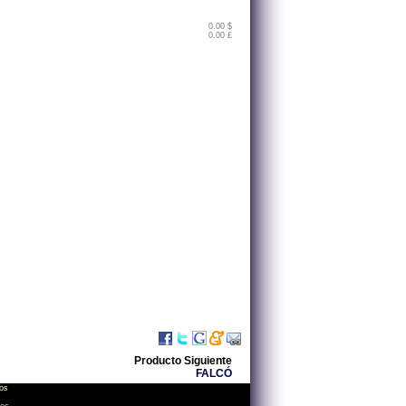
0.00 $
0.00 £
Producto Siguiente
FALCÓ
os