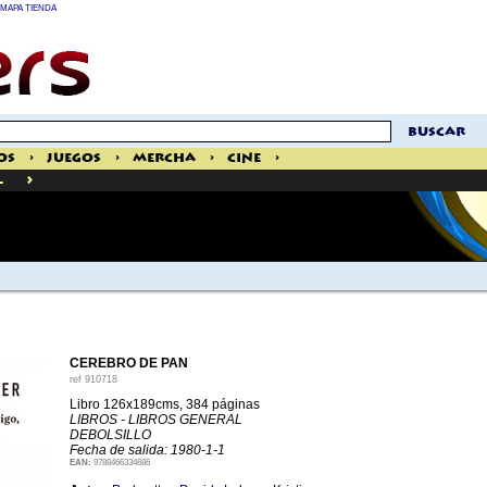
MAPA TIENDA
buscar
os
>
Juegos
>
Mercha
>
Cine
>
>
l
CEREBRO DE PAN
ref
910718
Libro 126x189cms, 384 páginas
LIBROS - LIBROS GENERAL
DEBOLSILLO
Fecha de salida: 1980-1-1
EAN:
9788466334686