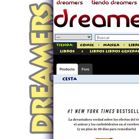
Tienda:
Comic
>
Manga
>
Libr
>
libros
Libros Libros Genera
Producto
Foro
Cesta