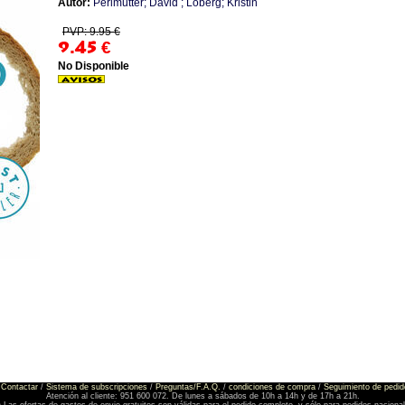
Autor:
Perlmutter; David ; Loberg; Kristin
PVP: 9.95 €
9.45
€
No Disponible
Contactar
/
Sistema de subscripciones
/
Preguntas/F.A.Q.
/
condiciones de compra
/
Seguimiento de pedid
Atención al cliente: 951 600 072. De lunes a sábados de 10h a 14h y de 17h a 21h.