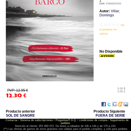
1
EAN:
9788466352536
Autor:
Villar;
Domingo
☆☆☆☆☆
Sé
el primero en
opinar
No Disponible
0.00 $
PVP: 12.95 €
0.00 £
12.30
€
Producto anterior
Producto Siguiente
SOL DE SANGRE
FUERA DE SERIE
Contactar
/
Sistema de subscripciones
/
Preguntas/F.A.Q.
/
condiciones de compra
/
Seguimiento de
pedidos
Atención al cliente: 951 600 072. De lunes a sábados de 10h a 14h y de 17h a 21h.
(**) Las ofertas de gastos de envio gratuitos son válidas para el pedido completo, y sólo para pedidos