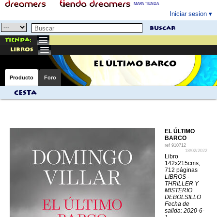
MAPA TIENDA
Iniciar sesion
buscar
Tienda:
libros
EL ÚLTIMO BARCO
Producto
Foro
Cesta
EL ÚLTIMO
BARCO
ref
910712
18/02/2022
Libro
142x215cms,
712 páginas
LIBROS -
THRILLER Y
MISTERIO
DEBOLSILLO
Fecha de
salida: 2020-6-