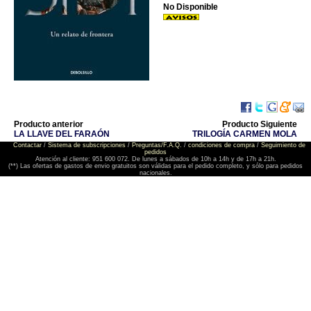
No Disponible
Producto anterior
Producto Siguiente
LA LLAVE DEL FARAÓN
TRILOGÍA CARMEN MOLA
Contactar
/
Sistema de subscripciones
/
Preguntas/F.A.Q.
/
condiciones de compra
/
Seguimiento de
pedidos
Atención al cliente: 951 600 072. De lunes a sábados de 10h a 14h y de 17h a 21h.
(**) Las ofertas de gastos de envio gratuitos son válidas para el pedido completo, y sólo para pedidos
nacionales.