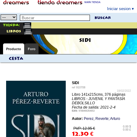
MAPA TIENDA
Iniciar sesion
buscar
Tienda:
libros
SIDI
Producto
Foro
Cesta
SIDI
ref
910708
18/02/2022
Libro 141x215cms, 376 páginas
LIBROS - JUVENIL Y FANTASÍA
DEBOLSILLO
Fecha de salida: 2021-2-4
EAN:
9788466354653
Autor:
Perez
,
Reverte; Arturo
0.00 $
PVP: 12.95 €
0.00 £
12.30
€