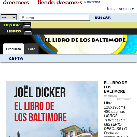
MAPA TIENDA
Iniciar sesion
buscar
Tienda:
libros
EL LIBRO DE LOS BALTIMORE
Producto
Foro
Cesta
EL LIBRO DE
LOS
BALTIMORE
ref
910704
18/02/2022
Libro
128x190cms,
480 páginas
LIBROS -
THRILLER Y
MISTERIO
DEBOLSILLO
Fecha de