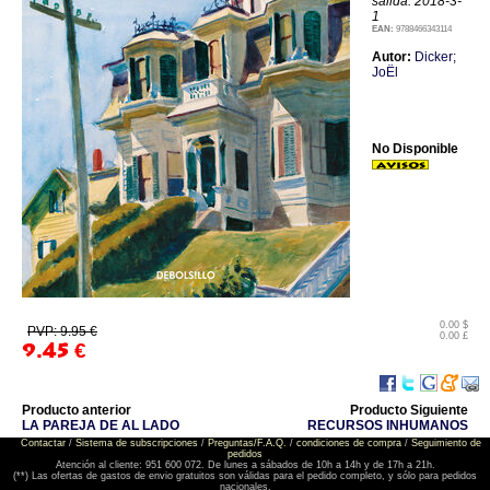
salida: 2018-3-
1
EAN:
9788466343114
Autor:
Dicker;
JoËl
No Disponible
0.00 $
PVP: 9.95 €
0.00 £
9.45
€
Producto anterior
Producto Siguiente
LA PAREJA DE AL LADO
RECURSOS INHUMANOS
Contactar
/
Sistema de subscripciones
/
Preguntas/F.A.Q.
/
condiciones de compra
/
Seguimiento de
pedidos
Atención al cliente: 951 600 072. De lunes a sábados de 10h a 14h y de 17h a 21h.
(**) Las ofertas de gastos de envio gratuitos son válidas para el pedido completo, y sólo para pedidos
nacionales.