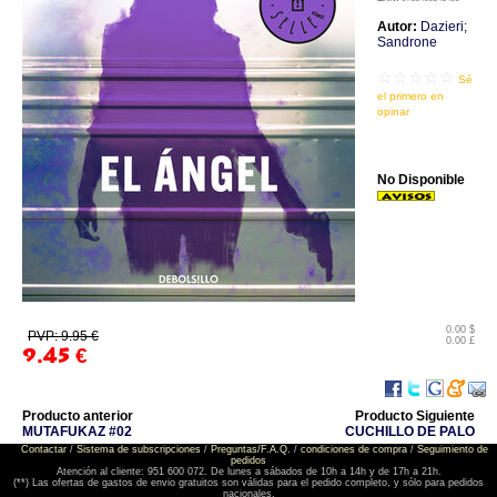
Autor:
Dazieri;
Sandrone
☆☆☆☆☆
Sé
el primero en
opinar
No Disponible
0.00 $
PVP: 9.95 €
0.00 £
9.45
€
Producto anterior
Producto Siguiente
MUTAFUKAZ #02
CUCHILLO DE PALO
Contactar
/
Sistema de subscripciones
/
Preguntas/F.A.Q.
/
condiciones de compra
/
Seguimiento de
pedidos
Atención al cliente: 951 600 072. De lunes a sábados de 10h a 14h y de 17h a 21h.
(**) Las ofertas de gastos de envio gratuitos son válidas para el pedido completo, y sólo para pedidos
nacionales.