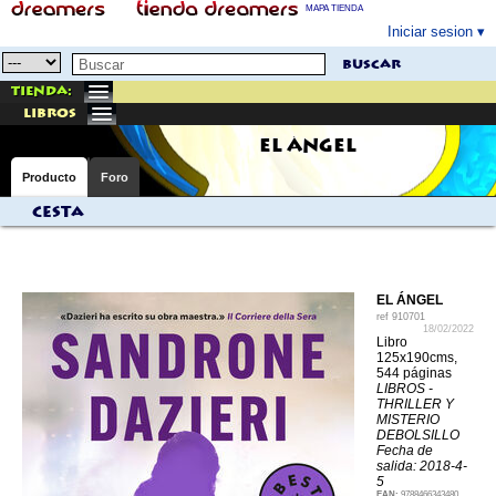
MAPA TIENDA
Iniciar sesion
buscar
Tienda:
libros
EL ÁNGEL
Producto
Foro
Cesta
EL ÁNGEL
ref
910701
18/02/2022
Libro
125x190cms,
544 páginas
LIBROS -
THRILLER Y
MISTERIO
DEBOLSILLO
Fecha de
salida: 2018-4-
5
EAN:
9788466343480