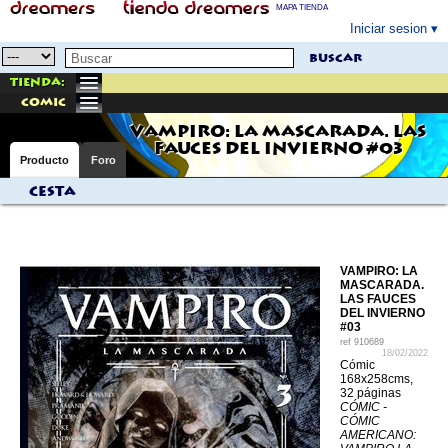
MAPA TIENDA
Iniciar sesion
buscar
Tienda:
comic
VAMPIRO: LA MASCARADA. LAS
FAUCES DEL INVIERNO #03
Producto
Foro
Cesta
VAMPIRO: LA
MASCARADA.
LAS FAUCES
DEL INVIERNO
#03
ref
910689
18/02/2022
Cómic
168x258cms,
32 páginas
CÓMIC -
CÓMIC
AMERICANO: