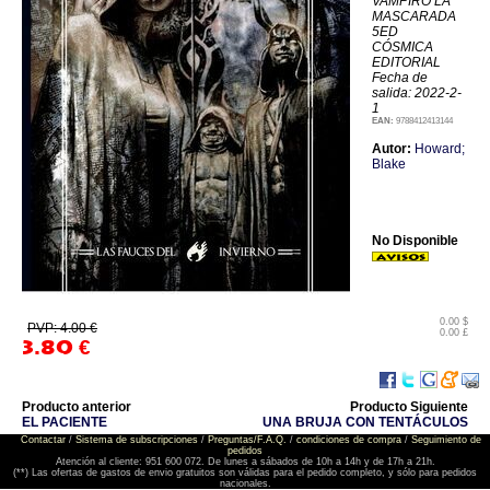
VAMPIRO LA
MASCARADA
5ED
CÓSMICA
EDITORIAL
Fecha de
salida: 2022-2-
1
EAN:
9788412413144
Autor:
Howard;
Blake
No Disponible
0.00 $
PVP: 4.00 €
0.00 £
3.80
€
Producto anterior
Producto Siguiente
EL PACIENTE
UNA BRUJA CON TENTÁCULOS
Contactar
/
Sistema de subscripciones
/
Preguntas/F.A.Q.
/
condiciones de compra
/
Seguimiento de
pedidos
Atención al cliente: 951 600 072. De lunes a sábados de 10h a 14h y de 17h a 21h.
(**) Las ofertas de gastos de envio gratuitos son válidas para el pedido completo, y sólo para pedidos
nacionales.