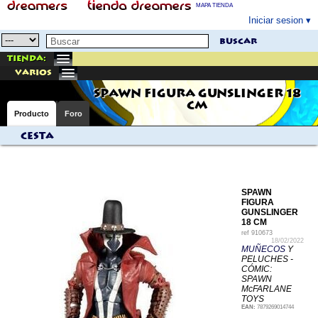
MAPA TIENDA
Iniciar sesion
buscar
Tienda:
varios
SPAWN FIGURA GUNSLINGER 18
CM
Producto
Foro
Cesta
SPAWN
FIGURA
GUNSLINGER
18 CM
ref
910673
18/02/2022
MUÑECOS
Y
PELUCHES -
CÓMIC:
SPAWN
McFARLANE
TOYS
EAN:
7879269014744