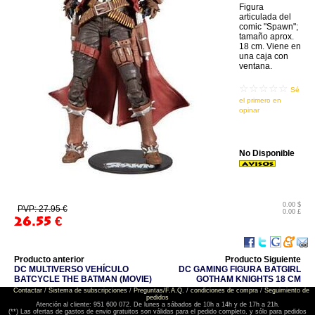
Figura
articulada del
comic "Spawn";
tamaño aprox.
18 cm. Viene en
una caja con
ventana.
☆☆☆☆☆
Sé
el primero en
opinar
No Disponible
0.00 $
PVP: 27.95 €
0.00 £
26.55
€
Producto anterior
Producto Siguiente
DC MULTIVERSO VEHÍCULO
DC GAMING FIGURA BATGIRL
BATCYCLE THE BATMAN (MOVIE)
GOTHAM KNIGHTS 18 CM
Contactar
/
Sistema de subscripciones
/
Preguntas/F.A.Q.
/
condiciones de compra
/
Seguimiento de
pedidos
Atención al cliente: 951 600 072. De lunes a sábados de 10h a 14h y de 17h a 21h.
(**) Las ofertas de gastos de envio gratuitos son válidas para el pedido completo, y sólo para pedidos