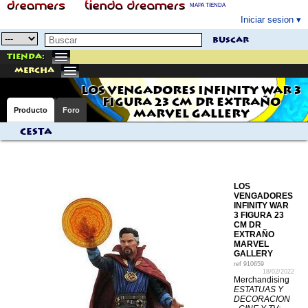
MAPA TIENDA
Iniciar sesion
buscar
Tienda:
mercha
LOS VENGADORES INFINITY WAR 3
FIGURA 23 CM DR EXTRAÑO
Producto
Foro
MARVEL GALLERY
Cesta
LOS
VENGADORES
INFINITY WAR
3 FIGURA 23
CM DR
EXTRAÑO
MARVEL
GALLERY
ref
910659
18/02/2022
Merchandising
ESTATUAS Y
DECORACION