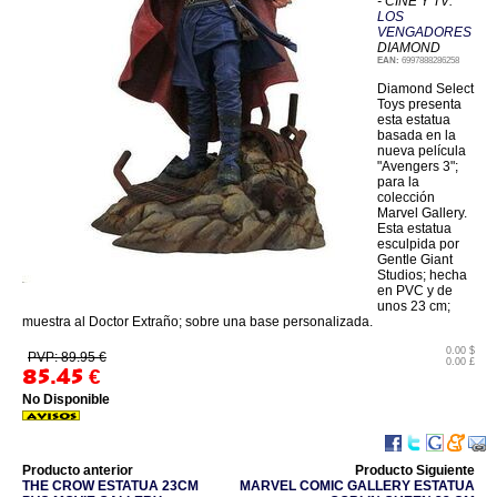
- CINE Y TV:
LOS
VENGADORES
DIAMOND
EAN:
6997888286258
Diamond Select
Toys presenta
esta estatua
basada en la
nueva película
"Avengers 3";
para la
colección
Marvel Gallery.
Esta estatua
esculpida por
Gentle Giant
Studios; hecha
en PVC y de
unos 23 cm;
muestra al Doctor Extraño; sobre una base personalizada.
0.00 $
PVP: 89.95 €
0.00 £
85.45
€
No Disponible
Producto anterior
Producto Siguiente
THE CROW ESTATUA 23CM
MARVEL COMIC GALLERY ESTATUA