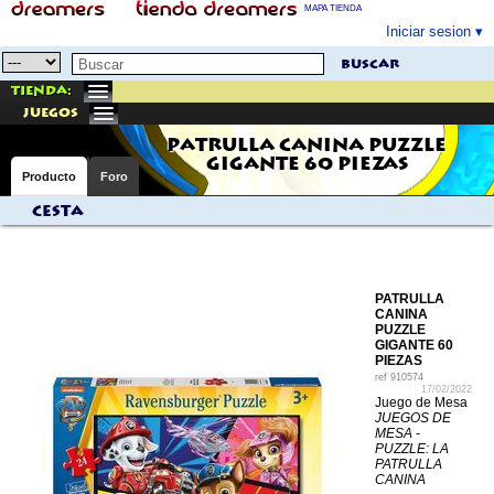
MAPA TIENDA
Iniciar sesion
buscar
Tienda:
juegos
PATRULLA CANINA PUZZLE
GIGANTE 60 PIEZAS
Producto
Foro
Cesta
PATRULLA
CANINA
PUZZLE
GIGANTE 60
PIEZAS
ref
910574
17/02/2022
Juego de Mesa
JUEGOS DE
MESA -
PUZZLE: LA
PATRULLA
CANINA