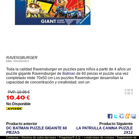
RAVENSBURGER
EAN:
4005556030972
Toda la calidad Ravensburger en puzzles para niños a partir de 4 años un
puzzle gigante Ravensburger de
Batman
de 60 piezas el puzzle una vez
completado mide 70x50 cm Los puzzles Ravensburger desarrollan la
capacidad de concentración y creatividad; son un
0.00 $
PVP: 10.95 €
0.00 £
10.40
€
No Disponible
Producto anterior
Producto Siguiente
DC BATMAN PUZZLE GIGANTE 60
LA PATRULLA CANINA PUZZLE
PIEZAS
2X12
Contactar
/
Sistema de subscripciones
/
Preguntas/F.A.Q.
/
condiciones de compra
/
Seguimiento de