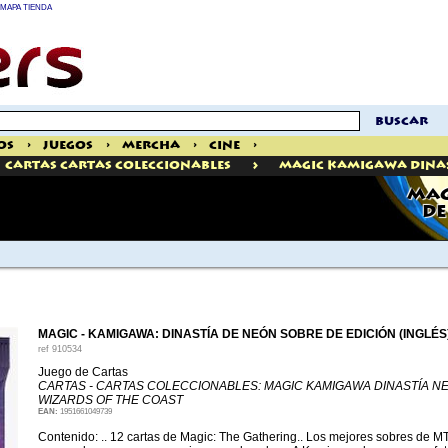
MAPA TIENDA
buscar
os
>
Juegos
>
Mercha
>
Cine
>
>
Cartas Cartas Coleccionables
Magic Kamigawa Dina
MAG
DE
MAGIC - KAMIGAWA: DINASTÍA DE NEÓN SOBRE DE EDICIÓN (INGLÉS
ref
910534
Juego de Cartas
CARTAS - CARTAS COLECCIONABLES: MAGIC KAMIGAWA DINASTÍA N
WIZARDS OF THE COAST
EAN:
1951661049739
Contenido: .. 12 cartas de Magic: The Gathering.. Los mejores sobres de MTG