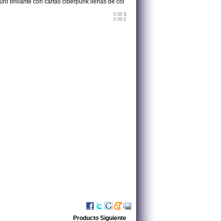
ro brillante con cartas ciberpunk llenas de col
0.00 $
0.00 £
Producto Siguiente