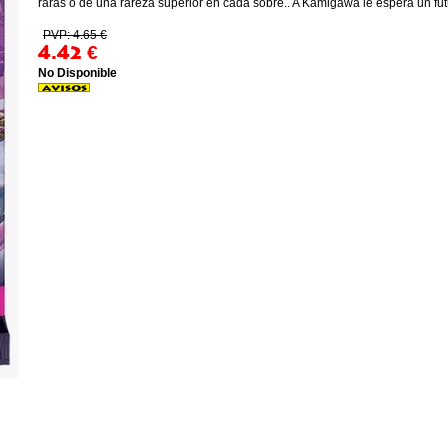
raras o de una rareza superior en cada sobre.. A Kamigawa le espera un futu
PVP: 4.65 €
4.42
€
No Disponible