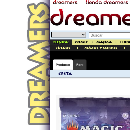
Tienda:
Comic
>
Manga
>
Libr
>
>
juegos
MAZOS Y SOBRES
Producto
Foro
Cesta