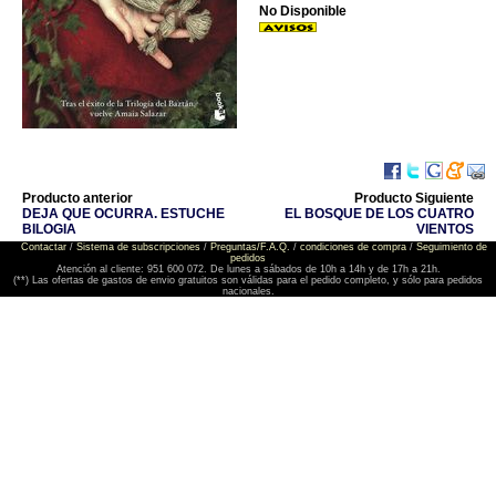
No Disponible
Producto anterior
Producto Siguiente
DEJA QUE OCURRA. ESTUCHE
EL BOSQUE DE LOS CUATRO
BILOGIA
VIENTOS
Contactar
/
Sistema de subscripciones
/
Preguntas/F.A.Q.
/
condiciones de compra
/
Seguimiento de
pedidos
Atención al cliente: 951 600 072. De lunes a sábados de 10h a 14h y de 17h a 21h.
(**) Las ofertas de gastos de envio gratuitos son válidas para el pedido completo, y sólo para pedidos
nacionales.