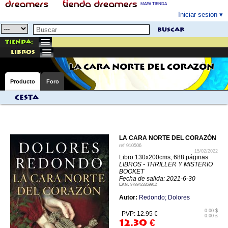
MAPA TIENDA
Iniciar sesion
buscar
Tienda:
libros
LA CARA NORTE DEL CORAZÓN
Producto
Foro
Cesta
LA CARA NORTE DEL CORAZÓN
ref
910506
15/02/2022
Libro 130x200cms, 688 páginas
LIBROS - THRILLER Y MISTERIO
BOOKET
Fecha de salida: 2021-6-30
EAN:
9788423359912
Autor:
Redondo; Dolores
0.00 $
PVP: 12.95 €
0.00 £
12.30
€