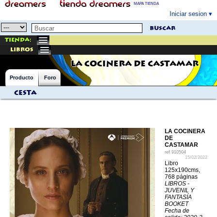
MAPA TIENDA
Iniciar sesion
buscar
Tienda:
libros
LA COCINERA DE CASTAMAR
Producto
Foro
Cesta
LA COCINERA
DE
CASTAMAR
ref
910504
15/02/2022
Libro
125x190cms,
768 páginas
LIBROS -
JUVENIL Y
FANTASÍA
BOOKET
Fecha de