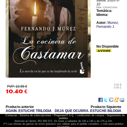
salida: 2020-3-
10
EAN:
9788408224846
Temática:
Idioma:
Autor:
Munez;
Fernando J.
No Disponible
0.00 $
PVP: 10.95 €
0.00 £
10.40
€
Producto anterior
Producto Siguiente
AGAIN. ESTUCHE TRILOGIA
DEJA QUE OCURRA. ESTUCHE BILOGIA
Contactar
/
Sistema de subscripciones
/
Preguntas/F.A.Q.
/
condiciones de compra
/
Seguimiento de
pedidos
Atención al cliente: 951 600 072. De lunes a sábados de 10h a 14h y de 17h a 21h.
(**) Las ofertas de gastos de envio gratuitos son válidas para el pedido completo, y sólo para pedidos
nacionales.