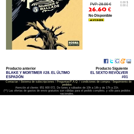
0.00 $
PVP: 28.00 €
0.00 £
26.60
€
No Disponible
Producto anterior
Producto Siguiente
BLAKE Y MORTIMER #28. EL ÚLTIMO
EL SEXTO REVÓLVER
ESPADÓN
#01
Contactar
/
Sistema de subscripciones
/
Preguntas/F.A.Q.
/
condiciones de compra
/
Seguimiento de
pedidos
Atención al cliente: 951 600 072. De lunes a sábados de 10h a 14h y de 17h a 21h.
(**) Las ofertas de gastos de envio gratuitos son válidas para el pedido completo, y sólo para pedidos
nacionales.