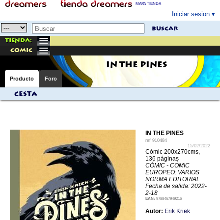
MAPA TIENDA
Iniciar sesion
buscar
Tienda:
comic
IN THE PINES
Producto
Foro
Cesta
IN THE PINES
ref
910484
15/02/2022
Cómic 200x270cms,
136 páginas
CÓMIC - CÓMIC
EUROPEO: VARIOS
NORMA EDITORIAL
Fecha de salida: 2022-
2-18
EAN:
9788467949216
Autor:
Erik Kriek