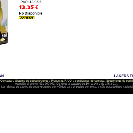
PVP: 13.95 €
13.25
€
No Disponible
AN
LAKERS FI
Contactar
/
Sistema de subscripciones
/
Preguntas/F.A.Q.
/
condiciones de compra
/
Seguimiento de pedid
Atención al cliente: 951 600 072. De lunes a sábados de 10h a 14h y de 17h a 21h.
) Las ofertas de gastos de envio gratuitos son válidas para el pedido completo, y sólo para pedidos naciona