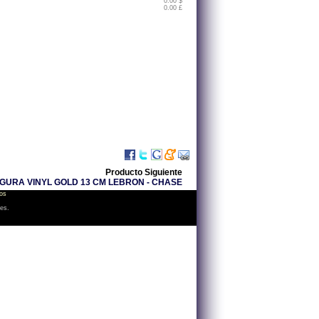
0.00 $
0.00 £
Producto Siguiente
GURA VINYL GOLD 13 CM LEBRON - CHASE
os
les.