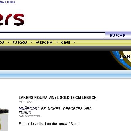
MAPA TIENDA
buscar
os
>
Juegos
>
Mercha
>
Cine
>
LAK
LAKERS FIGURA VINYL GOLD 13 CM LEBRON
ref
910452
MUÑECOS
Y PELUCHES - DEPORTES: NBA
FUNKO
EAN:
8896985729102
Figura de vinilo; tamaño aprox. 13 cm.