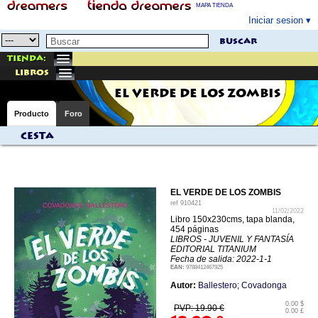
MAPA TIENDA
Iniciar sesion
buscar
Tienda:
libros
EL VERDE DE LOS ZOMBIS
Producto
Foro
Cesta
EL VERDE DE LOS ZOMBIS
ref
910421
11/02/2022
Libro 150x230cms, tapa blanda,
454 páginas
LIBROS - JUVENIL Y FANTASÍA
EDITORIAL TITANIUM
Fecha de salida: 2022-1-1
EAN:
9788412467925
Autor:
Ballestero; Covadonga
0.00 $
PVP: 19.90 €
0.00 £