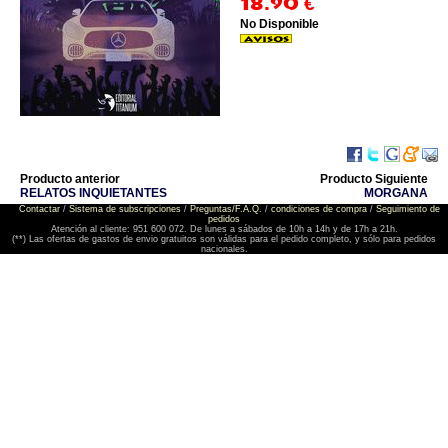
18.90
€
No Disponible
Producto anterior
Producto Siguiente
RELATOS INQUIETANTES
MORGANA
Contactar
/
Sistema de subscripciones
/
Preguntas/F.A.Q.
/
condiciones de compra
/
Seguimiento de
pedidos
Atención al cliente: 951 600 072. De lunes a sábados de 10h a 14h y de 17h a 21h.
(**) Las ofertas de gastos de envio gratuitos son válidas para el pedido completo, y sólo para pedidos
nacionales.