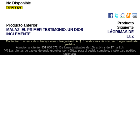
No Disponible
Producto
Producto anterior
Siguiente
MALAZ: EL PRIMER TESTIMONIO. UN DIOS
LÁGRIMAS DE
INCLEMENTE
LUZ
Contactar
/
Sistema de subscripciones
/
Preguntas/F.A.Q.
/
condiciones de compra
/
Seguimiento de
pedidos
Atención al cliente: 951 600 072. De lunes a sábados de 10h a 14h y de 17h a 21h.
(**) Las ofertas de gastos de envio gratuitos son válidas para el pedido completo, y sólo para pedidos
nacionales.