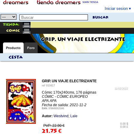
MAPA TIENDA
Iniciar sesion
buscar
Tienda:
comic
GRIP. UN VIAJE ELECTRIZANTE
Producto
Foro
Cesta
GRIP. UN VIAJE ELECTRIZANTE
ref
910417
11/02/2022
Cómic 170x240cms, 176 páginas
CÓMIC - CÓMIC EUROPEO
APA APA
Fecha de salida: 2021-11-2
EAN:
9788492615346
Autor:
Westvind; Lale
0.00 $
PVP: 22.90 €
0.00 £
21.75
€