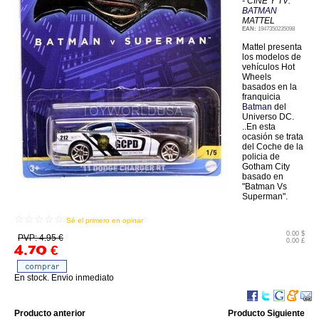
- CINE Y TV:
BATMAN
MATTEL
EAN:
1947350235098
Mattel presenta
los modelos de
vehículos Hot
Wheels
basados en la
franquicia
Batman
del
Universo DC.
..En esta
ocasión se trata
del Coche de la
policia de
Gotham City
basado en
"Batman Vs
Superman".
☆☆☆☆☆
Sé el primero en opinar
0.00 $
PVP: 4.95 €
0.00 £
4.70
€
En stock. Envio inmediato
Producto anterior
Producto Siguiente