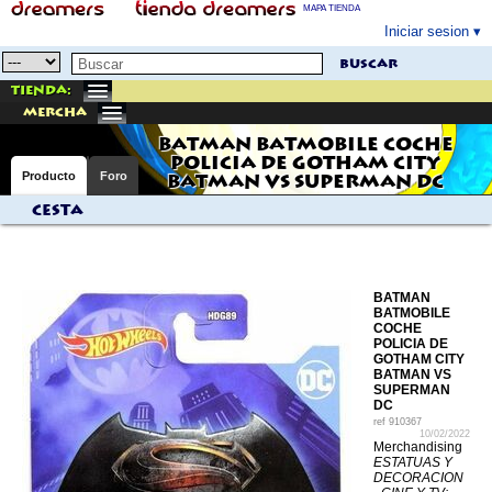
MAPA TIENDA
Iniciar sesion
buscar
Tienda:
mercha
BATMAN BATMOBILE COCHE
POLICIA DE GOTHAM CITY
Producto
Foro
BATMAN VS SUPERMAN DC
Cesta
BATMAN
BATMOBILE
COCHE
POLICIA DE
GOTHAM CITY
BATMAN VS
SUPERMAN
DC
ref
910367
10/02/2022
Merchandising
ESTATUAS Y
DECORACION