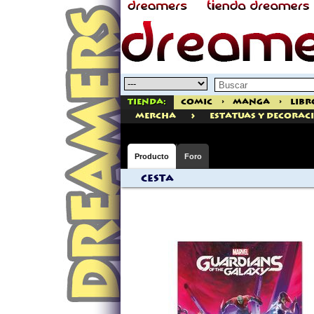
Tienda:
Comic
>
Manga
>
Libr
>
mercha
ESTATUAS Y DECORAC
Producto
Foro
Cesta