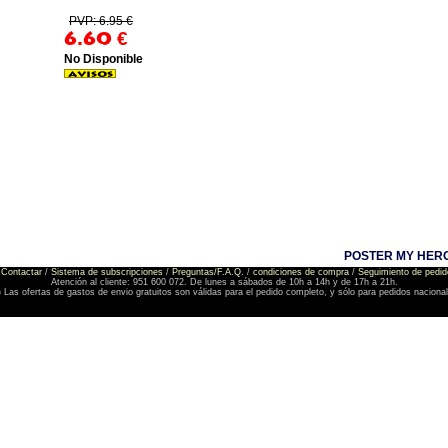
PVP: 6.95 €
6.60
€
No Disponible
POSTER MY HERO
Contactar
/
Sistema de subscripciones
/
Preguntas/F.A.Q.
/
condiciones de compra
/
Seguimiento de pedid
Atención al cliente: 951 600 072. De lunes a sábados de 10h a 14h y de 17h a 21h.
) Las ofertas de gastos de envio gratuitos son válidas para el pedido completo, y sólo para pedidos naciona