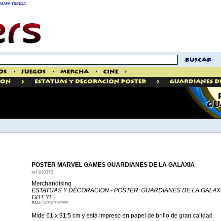
MAPA TIENDA
buscar
os
>
Juegos
>
Mercha
>
Cine
>
>
>
ION
Estatuas Y Decoracion Poster
Guardianes D
GU
POSTER MARVEL GAMES GUARDIANES DE LA GALAXIA
ref
910353
Merchandising
ESTATUAS Y DECORACION - POSTER: GUARDIANES DE LA GALAX
GB EYE
EAN:
8435497269555
Mide 61 x 91;5 cm y está impreso en papel de brillo de gran calidad