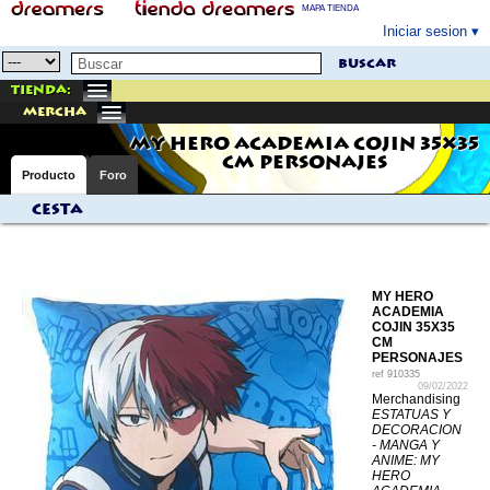
MAPA TIENDA
Iniciar sesion
buscar
Tienda:
mercha
MY HERO ACADEMIA COJIN 35X35
CM PERSONAJES
Producto
Foro
Cesta
MY HERO
ACADEMIA
COJIN 35X35
CM
PERSONAJES
ref
910335
09/02/2022
Merchandising
ESTATUAS Y
DECORACION
- MANGA Y
ANIME: MY
HERO