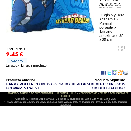
ACADEMIA
NEW IMPORT
EAN:
8436580112055
- Cojín My Hero
Academia .-
Material
polyester.-
Tamaño
aproximado 35
x 35 cm
0.00 $
PVP: 9.95 €
0.00 £
9.45
€
En stock. Envio inmediato
Producto anterior
Producto Siguiente
HARRY POTTER COJIN 35X35 CM
MY HERO ACADEMIA COJIN 35X35
HOGWARTS CREST
CM DEKU/BAKUGO
Contactar
/
Sistema de subscripciones
/
Preguntas/F.A.Q.
/
condiciones de compra
/
Seguimiento de
pedidos
Atención al cliente: 951 600 072. De lunes a sábados de 10h a 14h y de 17h a 21h.
(**) Las ofertas de gastos de envio gratuitos son válidas para el pedido completo, y sólo para pedidos
nacionales.