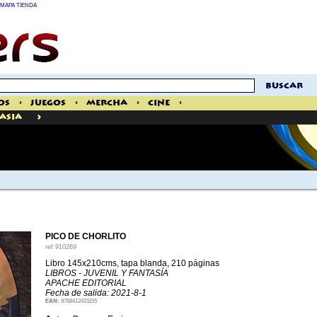
MAPA TIENDA
buscar
os
>
Juegos
>
Mercha
>
Cine
>
>
tasia
PICO DE CHORLITO
ref
910269
Libro 145x210cms, tapa blanda, 210 páginas
LIBROS - JUVENIL Y FANTASÍA
APACHE EDITORIAL
Fecha de salida: 2021-8-1
EAN:
9788412431155