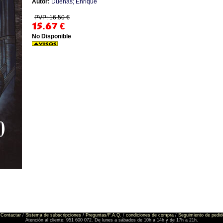
Autor:
Duenas; Enrique
PVP: 16.50 €
15.67
€
No Disponible
Contactar
/
Sistema de subscripciones
/
Preguntas/F.A.Q.
/
condiciones de compra
/
Seguimiento de pedid
Atención al cliente: 951 600 072. De lunes a sábados de 10h a 14h y de 17h a 21h.