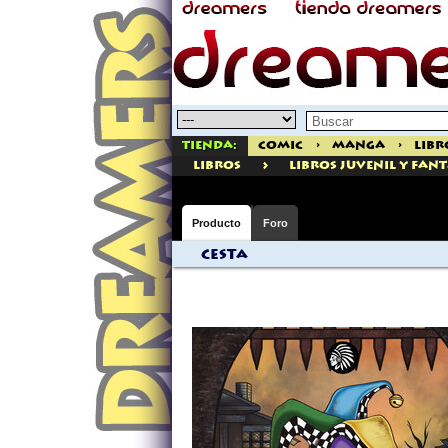
Tienda:
Comic
>
Manga
>
Libr
>
libros
Libros Juvenil Y Fan
Producto
Foro
Cesta