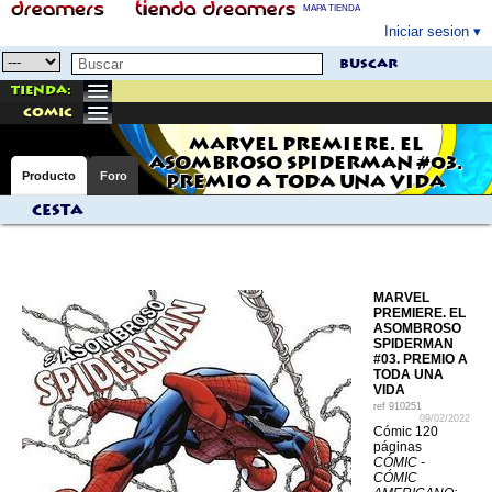
MAPA TIENDA
Iniciar sesion
buscar
Tienda:
comic
MARVEL PREMIERE. EL
ASOMBROSO SPIDERMAN #03.
Producto
Foro
PREMIO A TODA UNA VIDA
Cesta
MARVEL
PREMIERE. EL
ASOMBROSO
SPIDERMAN
#03. PREMIO A
TODA UNA
VIDA
ref
910251
09/02/2022
Cómic 120
páginas
CÓMIC -
CÓMIC