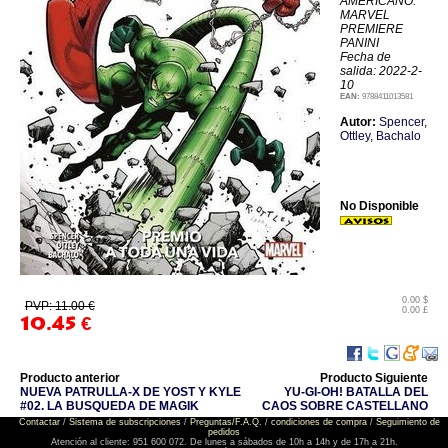
AMERICANO:
MARVEL
PREMIERE
PANINI
Fecha de
salida: 2022-2-
10
EAN:
9788411013581
Autor:
Spencer
,
Ottley
,
Bachalo
No Disponible
0.00 $
PVP: 11.00 €
0.00 £
10.45
€
Producto anterior
Producto Siguiente
NUEVA PATRULLA-X DE YOST Y KYLE
YU-GI-OH! BATALLA DEL
#02. LA BUSQUEDA DE MAGIK
CAOS SOBRE CASTELLANO
Contactar
/
Sistema de subscripciones
/
Preguntas/F.A.Q.
/
condiciones de compra
/
Seguimiento de
pedidos
Atención al cliente: 951 600 072. De lunes a sábados de 10h a 14h y de 17h a 21h.