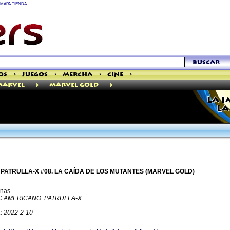
MAPA TIENDA
buscar
os
>
Juegos
>
Mercha
>
Cine
>
>
>
Marvel
Marvel Gold
LA I
LA
 PATRULLA-X #08. LA CAÍDA DE LOS MUTANTES (MARVEL GOLD)
inas
C AMERICANO: PATRULLA-X
a: 2022-2-10