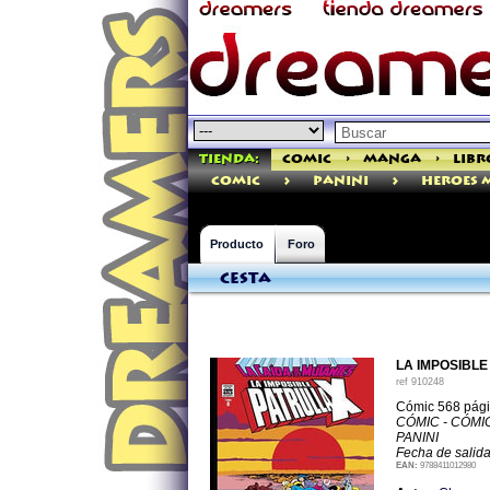
Tienda:
Comic
>
Manga
>
Libr
>
>
comic
PANINI
Heroes 
Producto
Foro
Cesta
LA IMPOSIBLE
ref
910248
Cómic 568 pág
CÓMIC - CÓMI
PANINI
Fecha de salid
EAN:
9788411012980