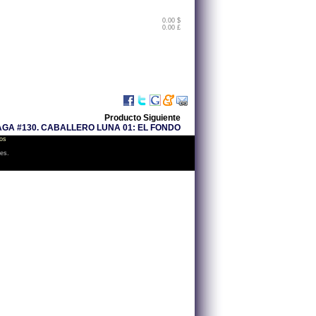
0.00 $
0.00 £
Producto Siguiente
GA #130. CABALLERO LUNA 01: EL FONDO
os
les.