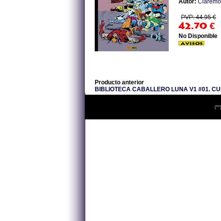
Autor:
Claremon
PVP: 44.95 €
42.70
€
No Disponible
Producto anterior
BIBLIOTECA CABALLERO LUNA V1 #01. C
(**