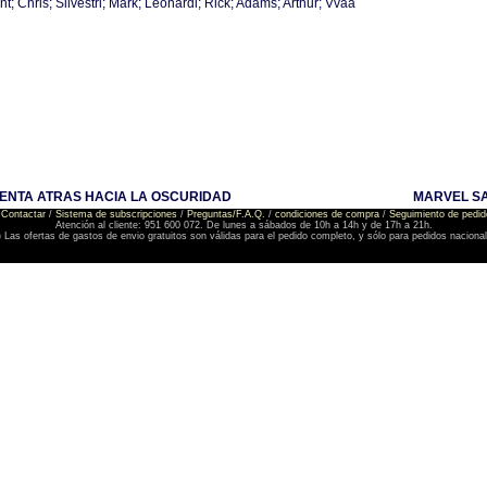
t; Chris; Silvestri; Mark; Leonardi; Rick; Adams; Arthur; Vvaa
UENTA ATRAS HACIA LA OSCURIDAD
MARVEL SA
Contactar
/
Sistema de subscripciones
/
Preguntas/F.A.Q.
/
condiciones de compra
/
Seguimiento de pedid
Atención al cliente: 951 600 072. De lunes a sábados de 10h a 14h y de 17h a 21h.
) Las ofertas de gastos de envio gratuitos son válidas para el pedido completo, y sólo para pedidos naciona