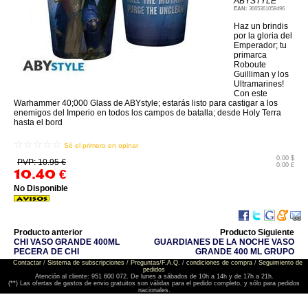
ABYSTYLE
EAN:
3665361058496
Haz un brindis
por la gloria del
Emperador; tu
primarca
Roboute
Guilliman y los
Ultramarines!
Con este
Warhammer 40;000 Glass de ABYstyle; estarás listo para castigar a los
enemigos del Imperio en todos los campos de batalla; desde Holy Terra
hasta el bord
☆☆☆☆☆
Sé el primero en opinar
0.00 $
PVP: 10.95 €
0.00 £
10.40
€
No Disponible
Producto anterior
Producto Siguiente
CHI VASO GRANDE 400ML
GUARDIANES DE LA NOCHE VASO
PECERA DE CHI
GRANDE 400 ML GRUPO
Contactar
/
Sistema de subscripciones
/
Preguntas/F.A.Q.
/
condiciones de compra
/
Seguimiento de
pedidos
Atención al cliente: 951 600 072. De lunes a sábados de 10h a 14h y de 17h a 21h.
(**) Las ofertas de gastos de envio gratuitos son válidas para el pedido completo, y sólo para pedidos
nacionales.