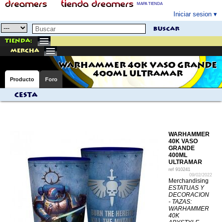
MAPA TIENDA
Iniciar sesion
buscar
Tienda:
mercha
WARHAMMER 40K VASO GRANDE
400ML ULTRAMAR
Producto
Foro
Cesta
WARHAMMER
40K VASO
GRANDE
400ML
ULTRAMAR
ref
910241
09/02/2022
Merchandising
ESTATUAS Y
DECORACION
- TAZAS:
WARHAMMER
40K