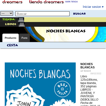
MAPA TIENDA
Iniciar sesion
buscar
Tienda:
libros
NOCHES BLANCAS
Producto
Foro
Cesta
NOCHES
BLANCAS
ref
910223
09/02/2022
Libro
125x189cms,
tapa blanda,
352 páginas
LIBROS -
JUVENIL Y
FANTASÍA
DEBOLSILLO
Fecha de