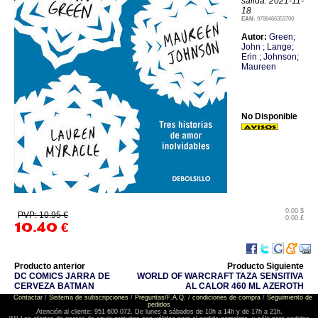
salida: 2021-11-
18
EAN:
9788466353700
Autor:
Green;
John ; Lange;
Erin ; Johnson;
Maureen
No Disponible
0.00 $
PVP: 10.95 €
0.00 £
10.40
€
Producto anterior
Producto Siguiente
DC COMICS JARRA DE
WORLD OF WARCRAFT TAZA SENSITIVA
CERVEZA BATMAN
AL CALOR 460 ML AZEROTH
Contactar
/
Sistema de subscripciones
/
Preguntas/F.A.Q.
/
condiciones de compra
/
Seguimiento de
pedidos
Atención al cliente: 951 600 072. De lunes a sábados de 10h a 14h y de 17h a 21h.