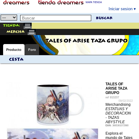
MAPA TIENDA
Iniciar sesion
buscar
Tienda:
mercha
TALES OF ARISE TAZA GRUPO
Producto
Foro
Cesta
TALES OF
ARISE TAZA
GRUPO
ref
910207
09/02/2022
Merchandising
ESTATUAS Y
DECORACION
- TAZAS
ABYSTYLE
EAN:
3665361072980
Explora el
mundo de Tales