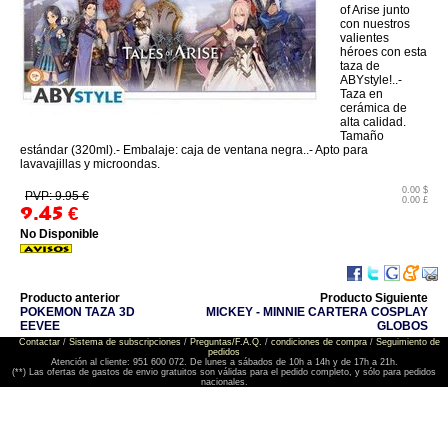
of Arise junto
con nuestros
valientes
héroes con esta
taza de
ABYstyle!..-
Taza en
cerámica de
alta calidad.
Tamaño
estándar (320ml).- Embalaje: caja de ventana negra..- Apto para
lavavajillas y microondas.
0.00 $
PVP: 9.95 €
0.00 £
9.45
€
No Disponible
Producto anterior
Producto Siguiente
POKEMON TAZA 3D
MICKEY - MINNIE CARTERA COSPLAY
EEVEE
GLOBOS
Contactar
/
Sistema de subscripciones
/
Preguntas/F.A.Q.
/
condiciones de compra
/
Seguimiento de
pedidos
Atención al cliente: 951 600 072. De lunes a sábados de 10h a 14h y de 17h a 21h.
(**) Las ofertas de gastos de envio gratuitos son válidas para el pedido completo, y sólo para pedidos
nacionales.