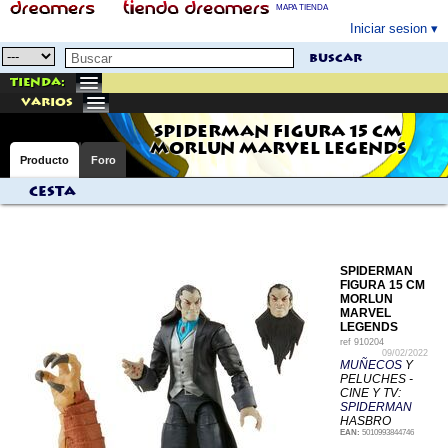
MAPA TIENDA
Iniciar sesion
buscar
Tienda:
varios
SPIDERMAN FIGURA 15 CM
MORLUN MARVEL LEGENDS
Producto
Foro
Cesta
SPIDERMAN
FIGURA 15 CM
MORLUN
MARVEL
LEGENDS
ref
910204
09/02/2022
MUÑECOS
Y
PELUCHES -
CINE Y TV:
SPIDERMAN
HASBRO
EAN:
5010993844746