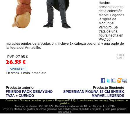
Hasbro
presenta dentro
de la colección
Marvel Legends
la figura de
Morlun; el
Vampiro. Se
trata de una
figura hecha en
PVC con
múltiples puntos de articulación. Incluye 1x cabeza opcional y una parte de
la figura del Armadillo.
0.00 $
PVP: 27.95 €
0.00 £
26.55
€
En stock. Envio inmediato
Producto anterior
Producto Siguiente
FRIENDS PACK DESAYUNO
SPIDERMAN FIGURA 15 CM SHRIEK
TAZA + CUENCO
MARVEL LEGENDS
Contactar
/
Sistema de subscripciones
/
Preguntas/F.A.Q.
/
condiciones de compra
/
Seguimiento de
pedidos
Atención al cliente: 951 600 072. De lunes a sábados de 10h a 14h y de 17h a 21h.
(**) Las ofertas de gastos de envio gratuitos son válidas para el pedido completo, y sólo para pedidos
nacionales.