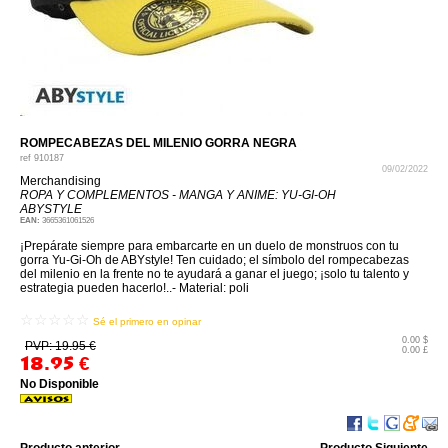
ROMPECABEZAS DEL MILENIO GORRA NEGRA
ref
910187
09/02/2022
Merchandising
ROPA Y COMPLEMENTOS - MANGA Y ANIME: YU-GI-OH
ABYSTYLE
EAN:
3665361061526
¡Prepárate siempre para embarcarte en un duelo de monstruos con tu
gorra Yu-Gi-Oh de ABYstyle! Ten cuidado; el símbolo del rompecabezas
del milenio en la frente no te ayudará a ganar el juego; ¡solo tu talento y
estrategia pueden hacerlo!..- Material: poli
☆☆☆☆☆
Sé el primero en opinar
0.00 $
PVP: 19.95 €
0.00 £
18.95
€
No Disponible