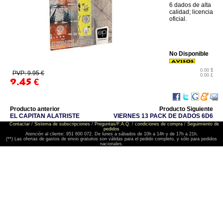
6 dados de alta
calidad; licencia
oficial.
No Disponible
0.00 $
PVP: 9.95 €
0.00 £
9.45
€
Producto anterior
Producto Siguiente
EL CAPITAN ALATRISTE
VIERNES 13 PACK DE DADOS 6D6
Contactar
/
Sistema de subscripciones
/
Preguntas/F.A.Q.
/
condiciones de compra
/
Seguimiento de
pedidos
Atención al cliente: 951 600 072. De lunes a sábados de 10h a 14h y de 17h a 21h.
(**) Las ofertas de gastos de envio gratuitos son válidas para el pedido completo, y sólo para pedidos
nacionales.