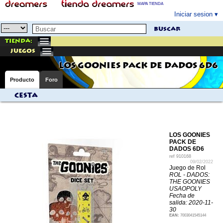
MAPA TIENDA
Iniciar sesion
buscar
Tienda:
juegos
LOS GOONIES PACK DE DADOS 6D6
Producto
Foro
Cesta
LOS GOONIES
PACK DE
DADOS 6D6
ref
910168
09/02/2022
Juego de Rol
ROL - DADOS:
THE GOONIES
USAOPOLY
Fecha de
salida: 2020-11-
30
EAN:
7003041545144