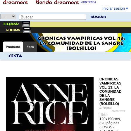
MAPA TIENDA
Iniciar sesion
buscar
Tienda:
libros
CRONICAS VAMPIRICAS VOL. 13:
LA COMUNIDAD DE LA SANGRE
Producto
Foro
(BOLSILLO)
Cesta
CRONICAS
VAMPIRICAS
VOL. 13: LA
COMUNIDAD
DE LA
SANGRE
(BOLSILLO)
ref
910166
09/02/2022
Libro
120x190cms,
320 páginas
LIBROS -