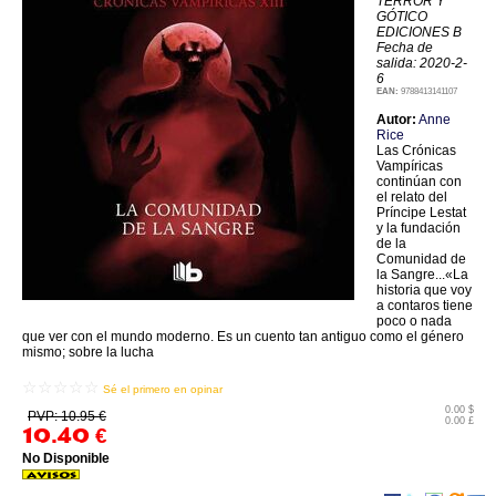
TERROR Y
GÓTICO
EDICIONES B
Fecha de
salida: 2020-2-
6
EAN:
9788413141107
Autor:
Anne
Rice
Las Crónicas
Vampíricas
continúan con
el relato del
Príncipe Lestat
y la fundación
de la
Comunidad de
la Sangre...«La
historia que voy
a contaros tiene
poco o nada
que ver con el mundo moderno. Es un cuento tan antiguo como el género
mismo; sobre la lucha
☆☆☆☆☆
Sé el primero en opinar
0.00 $
PVP: 10.95 €
0.00 £
10.40
€
No Disponible