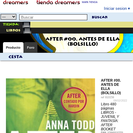
MAPA TIENDA
Iniciar sesion
buscar
Tienda:
libros
AFTER #00. ANTES DE ELLA
(BOLSILLO)
Producto
Foro
Cesta
AFTER #00.
ANTES DE
ELLA
(BOLSILLO)
ref
910159
09/02/2022
Libro 480
páginas
LIBROS -
JUVENIL Y
FANTASÍA:
AFTER
BOOKET
EAN:
9788408187059