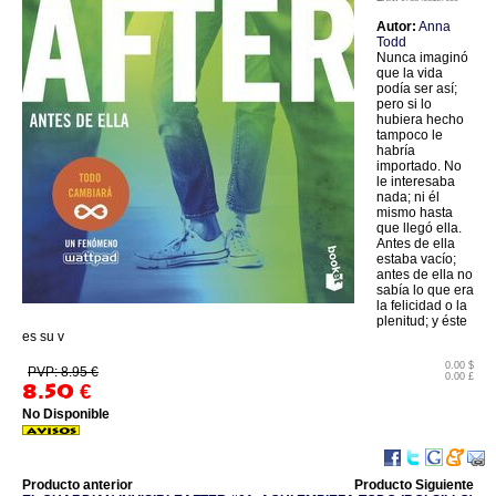
Autor:
Anna
Todd
Nunca imaginó
que la vida
podía ser así;
pero si lo
hubiera hecho
tampoco le
habría
importado. No
le interesaba
nada; ni él
mismo hasta
que llegó ella.
Antes de ella
estaba vacío;
antes de ella no
sabía lo que era
la felicidad o la
plenitud; y éste
es su v
0.00 $
PVP: 8.95 €
0.00 £
8.50
€
No Disponible
Producto anterior
Producto Siguiente