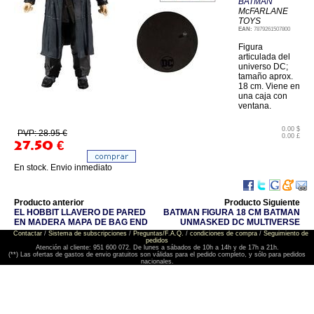
BATMAN
McFARLANE
TOYS
EAN:
7879261507800
Figura
articulada del
universo DC;
tamaño aprox.
18 cm. Viene en
una caja con
ventana.
0.00 $
PVP: 28.95 €
0.00 £
27.50
€
En stock. Envio inmediato
Producto anterior
Producto Siguiente
EL HOBBIT LLAVERO DE PARED
BATMAN FIGURA 18 CM BATMAN
EN MADERA MAPA DE BAG END
UNMASKED DC MULTIVERSE
Contactar
/
Sistema de subscripciones
/
Preguntas/F.A.Q.
/
condiciones de compra
/
Seguimiento de
pedidos
Atención al cliente: 951 600 072. De lunes a sábados de 10h a 14h y de 17h a 21h.
(**) Las ofertas de gastos de envio gratuitos son válidas para el pedido completo, y sólo para pedidos
nacionales.