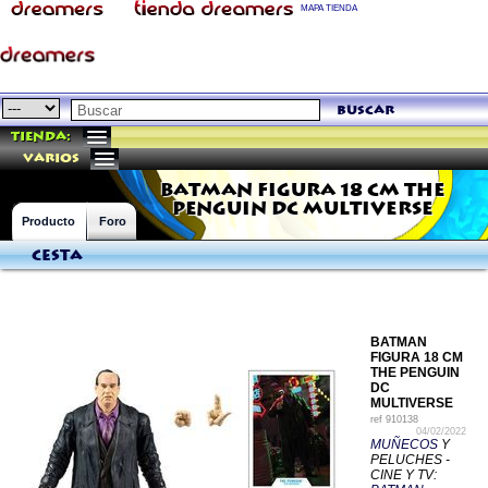
MAPA TIENDA
buscar
Tienda:
varios
BATMAN FIGURA 18 CM THE
PENGUIN DC MULTIVERSE
Producto
Foro
Cesta
BATMAN
FIGURA 18 CM
THE PENGUIN
DC
MULTIVERSE
ref
910138
04/02/2022
MUÑECOS
Y
PELUCHES -
CINE Y TV: