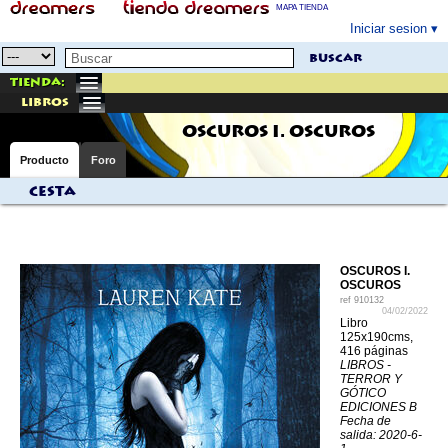
MAPA TIENDA
Iniciar sesion
buscar
Tienda:
libros
OSCUROS I. OSCUROS
Producto
Foro
Cesta
OSCUROS I.
OSCUROS
ref
910132
04/02/2022
Libro
125x190cms,
416 páginas
LIBROS -
TERROR Y
GÓTICO
EDICIONES B
Fecha de
salida: 2020-6-