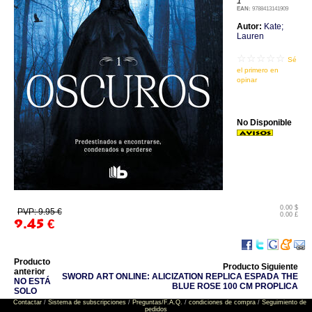
1
EAN:
9788413141909
Autor:
Kate;
Lauren
☆☆☆☆☆
Sé
el primero en
opinar
No Disponible
0.00 $
PVP: 9.95 €
0.00 £
9.45
€
Producto
Producto Siguiente
anterior
SWORD ART ONLINE: ALICIZATION REPLICA ESPADA THE
NO ESTÁ
BLUE ROSE 100 CM PROPLICA
SOLO
Contactar
/
Sistema de subscripciones
/
Preguntas/F.A.Q.
/
condiciones de compra
/
Seguimiento de
pedidos