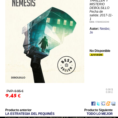
THRILLER Y
MISTERIO
DEBOLSILLO
Fecha de
salida: 2017-11-
1
EAN:
9788466342049
Autor:
Nesbo;
Jo
No Disponible
0.00 $
PVP: 9.95 €
0.00 £
9.45
€
Producto anterior
Producto Siguiente
LA ESTRATEGIA DEL PEQUINÉS
TODO LO MEJOR