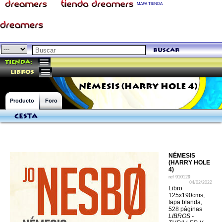
MAPA TIENDA
buscar
Tienda:
libros
NÉMESIS (HARRY HOLE 4)
Producto
Foro
Cesta
NÉMESIS
(HARRY HOLE
4)
ref
910129
04/02/2022
Libro
125x190cms,
tapa blanda,
528 páginas
LIBROS -