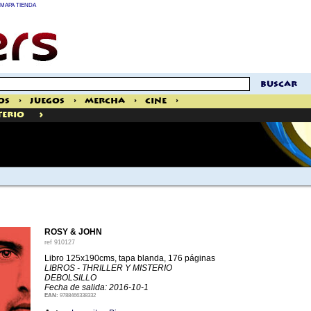
MAPA TIENDA
buscar
os
>
Juegos
>
Mercha
>
Cine
>
>
terio
ROSY & JOHN
ref
910127
Libro 125x190cms, tapa blanda, 176 páginas
LIBROS - THRILLER Y MISTERIO
DEBOLSILLO
Fecha de salida: 2016-10-1
EAN:
9788466338332