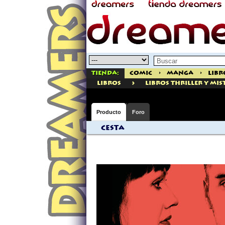
Tienda:
Comic
>
Manga
>
Libr
>
libros
Libros Thriller Y Mis
Producto
Foro
Cesta