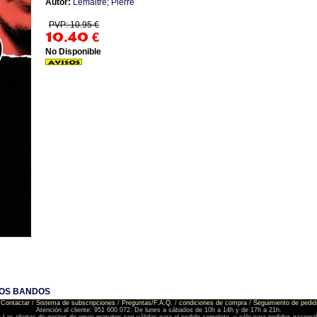
Autor:
Lemaitre; Pierre
PVP: 10.95 €
10.40
€
No Disponible
BOS BANDOS
Contactar
/
Sistema de subscripciones
/
Preguntas/F.A.Q.
/
condiciones de compra
/
Seguimiento de pedid
Atención al cliente: 951 600 072. De lunes a sábados de 10h a 14h y de 17h a 21h.