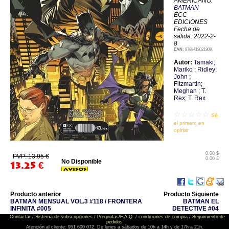
AMERICANO:
BATMAN
ECC
EDICIONES
Fecha de
salida: 2022-2-
8
EAN:
9788419021908
Autor:
Tamaki;
Mariko ; Ridley;
John ;
Fitzmartin;
Meghan ; T.
Rex; T. Rex
☆☆☆☆☆
Sé
el primero en
opinar
0.00 $
PVP: 13.95 €
0.00 £
No Disponible
13.25
€
Producto anterior
Producto Siguiente
BATMAN MENSUAL VOL.3 #118 / FRONTERA
BATMAN EL
INFINITA #005
DETECTIVE #04
Contactar
/
Sistema de subscripciones
/
Preguntas/F.A.Q.
/
condiciones de compra
/
Seguimiento de
pedidos
Atención al cliente: 951 600 072. De lunes a sábados de 10h a 14h y de 17h a 21h.