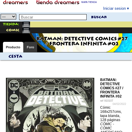
MAPA TIENDA
Iniciar sesion
buscar
Tienda:
comic
BATMAN: DETECTIVE COMICS #27
/ FRONTERA INFINITA #02
Producto
Foro
Cesta
BATMAN:
DETECTIVE
COMICS #27 /
FRONTERA
INFINITA #02
ref
910107
04/02/2022
Cómic
168x257cms,
tapa blanda,
128 páginas
CÓMIC -
CÓMIC