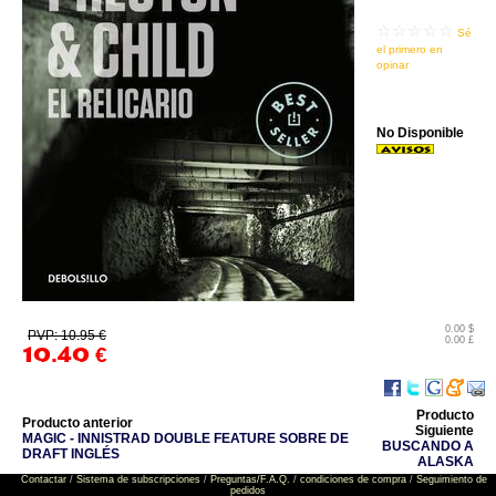
☆☆☆☆☆
Sé
el primero en
opinar
No Disponible
0.00 $
PVP: 10.95 €
0.00 £
10.40
€
Producto
Producto anterior
Siguiente
MAGIC - INNISTRAD DOUBLE FEATURE SOBRE DE
BUSCANDO A
DRAFT INGLÉS
ALASKA
Contactar
/
Sistema de subscripciones
/
Preguntas/F.A.Q.
/
condiciones de compra
/
Seguimiento de
pedidos