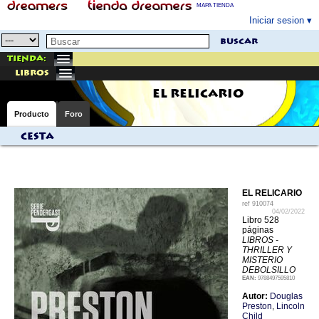
MAPA TIENDA
Iniciar sesion
buscar
Tienda:
libros
EL RELICARIO
Producto
Foro
Cesta
EL RELICARIO
ref
910074
04/02/2022
Libro 528
páginas
LIBROS -
THRILLER Y
MISTERIO
DEBOLSILLO
EAN:
9788497595810
Autor:
Douglas
Preston
,
Lincoln
Child